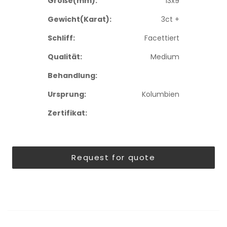
Größe(mm):
13x9
Gewicht(Karat):
3ct +
Schliff:
Facettiert
Qualität:
Medium
Behandlung:
Ursprung:
Kolumbien
Zertifikat:
Request for quote