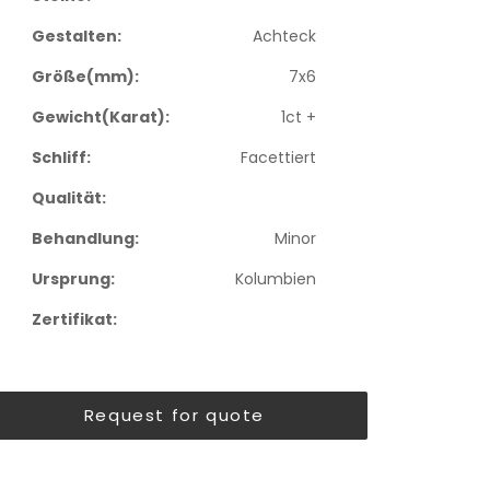
Gestalten:
Achteck
Größe(mm):
7x6
Gewicht(Karat):
1ct +
Schliff:
Facettiert
Qualität:
Behandlung:
Minor
Ursprung:
Kolumbien
Zertifikat:
Request for quote