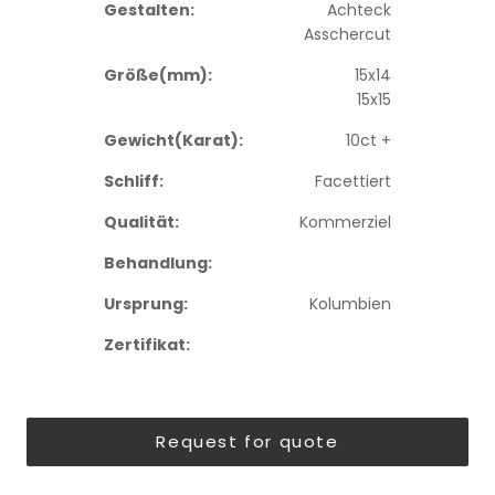
Gestalten:
Achteck
Asschercut
Größe(mm):
15x14
15x15
Gewicht(Karat):
10ct +
Schliff:
Facettiert
Qualität:
Kommerziel
Behandlung:
Ursprung:
Kolumbien
Zertifikat:
Request for quote