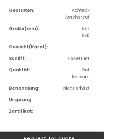
Gestalten:
Achteck
Asschercut
Größe(mm):
8x7
8x8
Gewicht(Karat):
Schliff:
Facettiert
Qualität:
Gut
Medium
Behandlung:
Nicht erhitzt
Ursprung:
Zertifikat:
Request for quote